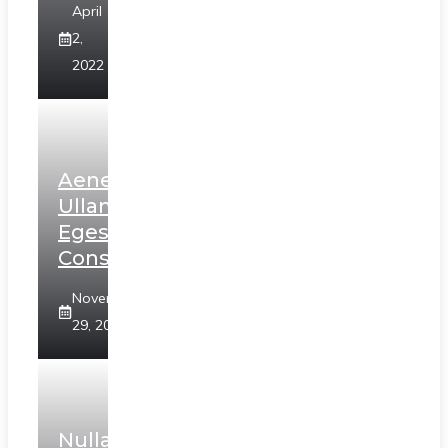
April
2,
2022
Aenean
Ullamcorper
Egestas
Consectetur
November
29, 2020
Nulla