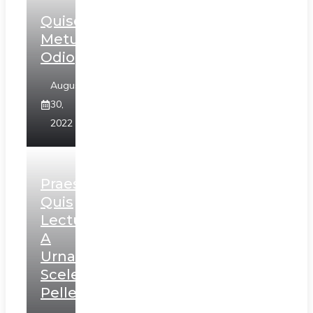
Quisque
Metus
Odio
August
30,
2022
Praesent
Quis
Lectus
A
Urna
Scelerisque
Pellentesque