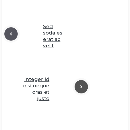
Sed
sodales
erat ac
velit
Integer id
nisi neque
cras et
justo