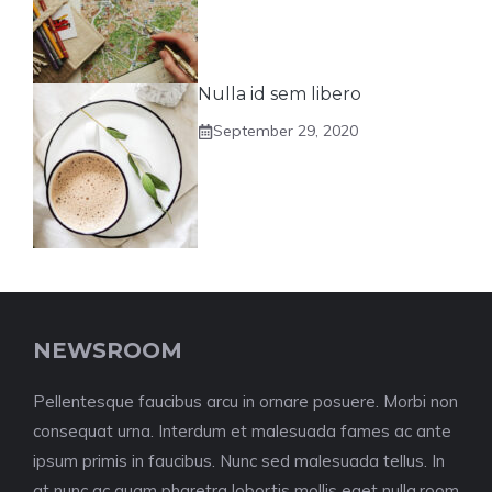
Nulla id sem libero
September 29, 2020
NEWSROOM
Pellentesque faucibus arcu in ornare posuere. Morbi non
consequat urna. Interdum et malesuada fames ac ante
ipsum primis in faucibus. Nunc sed malesuada tellus. In
at nunc ac quam pharetra lobortis mollis eget nulla.room