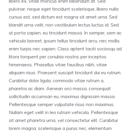
libero ex, vitae rhoncus enim bibendum at. Sed
pulvinar, neque eget tincidunt scelerisque, libero nulla
cursus est, sed dictum est magna sit amet urna. Sed
blandit urna velit, non vestibulum lectus luctus id. Sed
ut porta sapien, eu tincidunt massa. In semper, sem ac
vehicula laoreet, ipsum tellus tincidunt arcu, nec mollis
enim turpis nec sapien. Class aptent taciti sociosqu ad
litora torquent per conubia nostra, per inceptos
himenaeos. Phasellus vitae faucibus nibh, vitae
aliquam risus. Praesent suscipit tincidunt dui eu rutrum.
Curabitur dolor ligula, commodo vitae rutrum a,
pharetra ac diam. Aenean orci massa, consequat
sollicitudin accumsan eu, maximus dignissim massa.
Pellentesque semper vulputate risus non maximus.
Nullam eget velit in leo rutrum vehicula. Pellentesque
sit amet pharetra urna, vel consectetur elit. Curabitur
lorem magna, scelerisque a purus nec, elementum