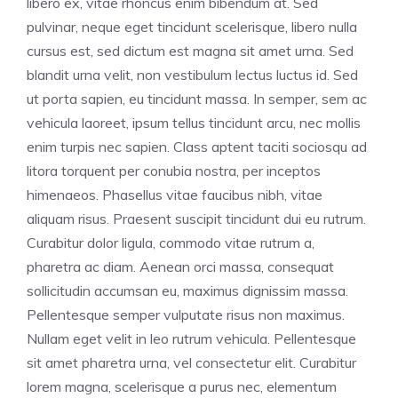
libero ex, vitae rhoncus enim bibendum at. Sed
pulvinar, neque eget tincidunt scelerisque, libero nulla
cursus est, sed dictum est magna sit amet urna. Sed
blandit urna velit, non vestibulum lectus luctus id. Sed
ut porta sapien, eu tincidunt massa. In semper, sem ac
vehicula laoreet, ipsum tellus tincidunt arcu, nec mollis
enim turpis nec sapien. Class aptent taciti sociosqu ad
litora torquent per conubia nostra, per inceptos
himenaeos. Phasellus vitae faucibus nibh, vitae
aliquam risus. Praesent suscipit tincidunt dui eu rutrum.
Curabitur dolor ligula, commodo vitae rutrum a,
pharetra ac diam. Aenean orci massa, consequat
sollicitudin accumsan eu, maximus dignissim massa.
Pellentesque semper vulputate risus non maximus.
Nullam eget velit in leo rutrum vehicula. Pellentesque
sit amet pharetra urna, vel consectetur elit. Curabitur
lorem magna, scelerisque a purus nec, elementum