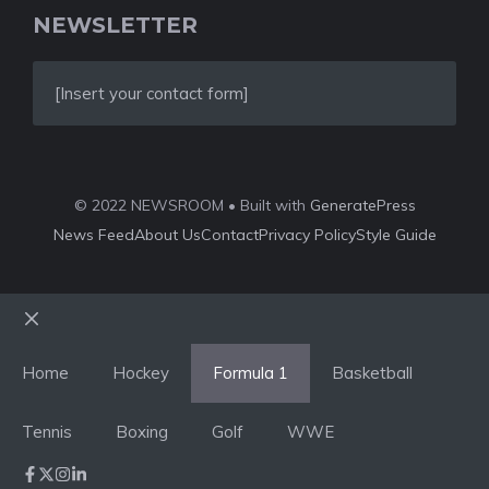
NEWSLETTER
[Insert your contact form]
© 2022 NEWSROOM • Built with
GeneratePress
News Feed
About Us
Contact
Privacy Policy
Style Guide
Close
Home
Hockey
Formula 1
Basketball
Tennis
Boxing
Golf
WWE