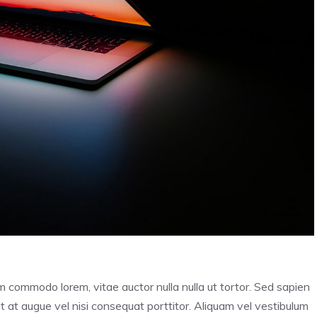
im commodo lorem, vitae auctor nulla nulla ut tortor. Sed sapien
Ut at augue vel nisi consequat porttitor. Aliquam vel vestibulum