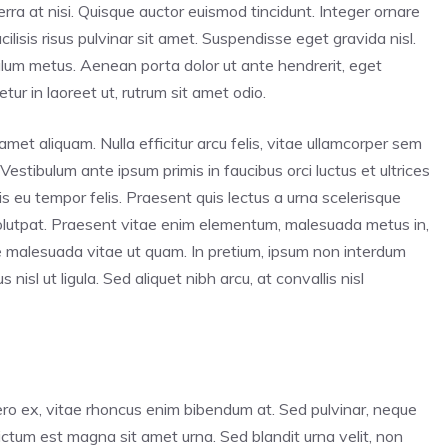
iverra at nisi. Quisque auctor euismod tincidunt. Integer ornare
lisis risus pulvinar sit amet. Suspendisse eget gravida nisl.
bulum metus. Aenean porta dolor ut ante hendrerit, eget
ur in laoreet ut, rutrum sit amet odio.
amet aliquam. Nulla efficitur arcu felis, vitae ullamcorper sem
 Vestibulum ante ipsum primis in faucibus orci luctus et ultrices
s eu tempor felis. Praesent quis lectus a urna scelerisque
volutpat. Praesent vitae enim elementum, malesuada metus in,
e malesuada vitae ut quam. In pretium, ipsum non interdum
nisl ut ligula. Sed aliquet nibh arcu, at convallis nisl
ero ex, vitae rhoncus enim bibendum at. Sed pulvinar, neque
 dictum est magna sit amet urna. Sed blandit urna velit, non