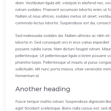
diam. Vestibulum ligula elit, volutpat in eleifend nec, v
rutrum sodales. Praesent accumsan lobortis enim, ut faci
Nullam ut risus ultrices, sodales metus sit amet, vesti
commodo lectus lobortis. Suspendisse est dui, consectet
Sed malesuada sodales dui. Nullam ultricies ac nibh sit 
lobortis in. Sed consequat orci in eros varius imperdiet.
posuere cubilia curae; Nam dictum feugiat rutrum. Mauri
pellentesque. Ut pellentesque ligula a lorem posuere 
pharetra turpis. Pellentesque ut mauris ut purus congu
sollicitudin, elit nunc porta massa, vitae venenatis metus 
fermentum id.
Another heading
Fusce tempor mattis rutrum. Suspendisse dignissim lib
eget tincidunt scelerisque, libero nulla cursus est, sed