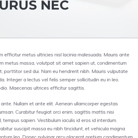
PURUS NEC
iam efficitur metus ultricies nisl lacinia malesuada. Mauris ante
tiam metus massa, volutpat sit amet sapien ut, condimentum
t, porttitor sed dui. Nam eu hendrerit nibh. Mauris vulputate
Integer a lectus vel felis semper sollicitudin eu in leo.
dio. Maecenas ultrices efficitur sagittis.
unt ante. Nullam et ante elit. Aenean ullamcorper egestas
san. Curabitur feugiat orci enim, sagittis mattis nisi
 tempus sapien. Vestibulum iaculis id eros id interdum.
abitur suscipit massa eu nibh tincidunt, et vehicula magna
rmentum leo. Donec pulvinar arcu placerat pretium condimentum.