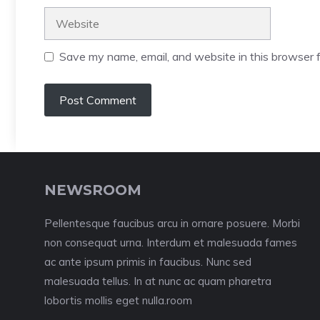
Website
Save my name, email, and website in this browser f
NEWSROOM
Pellentesque faucibus arcu in ornare posuere. Morbi
non consequat urna. Interdum et malesuada fames
ac ante ipsum primis in faucibus. Nunc sed
malesuada tellus. In at nunc ac quam pharetra
lobortis mollis eget nulla.room