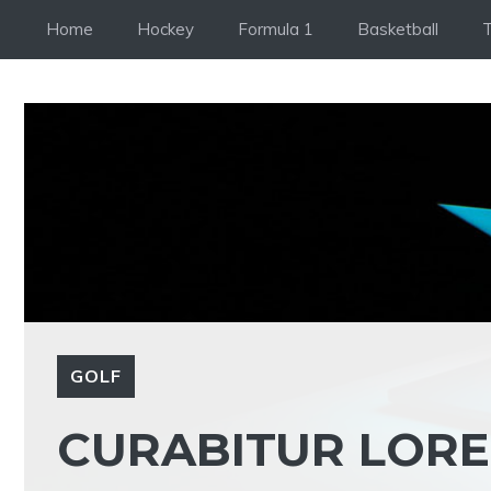
Skip
Home
Hockey
Formula 1
Basketball
T
to
content
GOLF
CURABITUR LOR