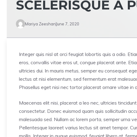
SCELERISQUE A 
Mariya Zeeshan
June 7, 2020
Integer quis nisl at orci feugiat lobortis quis a odio. Et
eros, convallis vitae eros ut, congue placerat ante. E
ultricies dui. In mauris metus, semper eu consequat ege
lectus at nisi elementum, sed fermentum erat malesuada. 
Phasellus eget nisi nec tortor placerat ornare vitae in o
Maecenas elit nisi, placerat a leo nec, ultricies tincid
consectetur. Donec euismod quam quis sollicitudin accum
malesuada sed. Nullam ac lorem porta, semper urna vel,
Pellentesque laoreet varius lectus sit amet tempor. Cur
mollis. Integer in augue euismod, feugiat libero at, fe