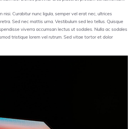
n nisi. Curabitur nunc ligula, semper vel erat nec, ultrices
haretra. Sed nec mattis urna. Vestibulum sed leo tellus. Quisque
Suspendisse viverra accumsan lectus ut sodales. Nulla ac sodales
mod tristique lorem vel rutrum. Sed vitae tortor et dolor