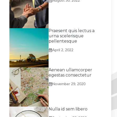
August 30, 2022
Praesent quis lectus a
urna scelerisque
pellentesque
April 2, 2022
Aenean ullamcorper
egestas consectetur
November 29, 2020
Nulla id sem libero