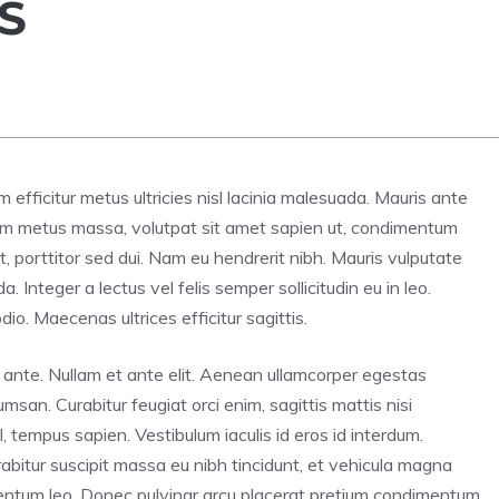
S
iam efficitur metus ultricies nisl lacinia malesuada. Mauris ante
tiam metus massa, volutpat sit amet sapien ut, condimentum
t, porttitor sed dui. Nam eu hendrerit nibh. Mauris vulputate
Integer a lectus vel felis semper sollicitudin eu in leo.
dio. Maecenas ultrices efficitur sagittis.
unt ante. Nullam et ante elit. Aenean ullamcorper egestas
san. Curabitur feugiat orci enim, sagittis mattis nisi
 tempus sapien. Vestibulum iaculis id eros id interdum.
abitur suscipit massa eu nibh tincidunt, et vehicula magna
rmentum leo. Donec pulvinar arcu placerat pretium condimentum.