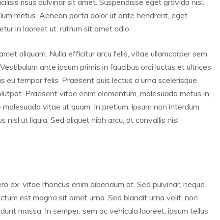
lisis risus pulvinar sit amet. Suspendisse eget gravida nisl.
bulum metus. Aenean porta dolor ut ante hendrerit, eget
ur in laoreet ut, rutrum sit amet odio.
amet aliquam. Nulla efficitur arcu felis, vitae ullamcorper sem
 Vestibulum ante ipsum primis in faucibus orci luctus et ultrices
s eu tempor felis. Praesent quis lectus a urna scelerisque
volutpat. Praesent vitae enim elementum, malesuada metus in,
e malesuada vitae ut quam. In pretium, ipsum non interdum
nisl ut ligula. Sed aliquet nibh arcu, at convallis nisl
ero ex, vitae rhoncus enim bibendum at. Sed pulvinar, neque
 dictum est magna sit amet urna. Sed blandit urna velit, non
cidunt massa. In semper, sem ac vehicula laoreet, ipsum tellus