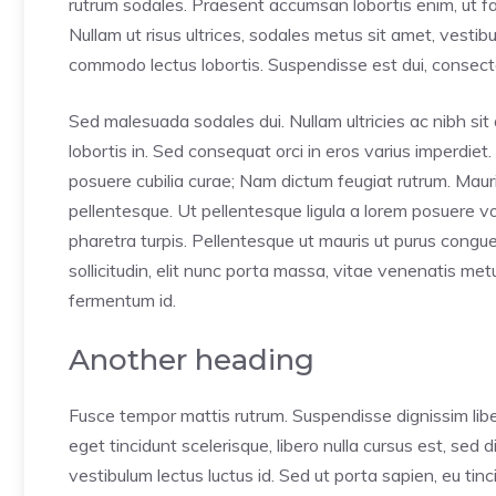
rutrum sodales. Praesent accumsan lobortis enim, ut faci
Nullam ut risus ultrices, sodales metus sit amet, vesti
commodo lectus lobortis. Suspendisse est dui, consectet
Sed malesuada sodales dui. Nullam ultricies ac nibh sit 
lobortis in. Sed consequat orci in eros varius imperdiet.
posuere cubilia curae; Nam dictum feugiat rutrum. Mauri
pellentesque. Ut pellentesque ligula a lorem posuere 
pharetra turpis. Pellentesque ut mauris ut purus congu
sollicitudin, elit nunc porta massa, vitae venenatis metus 
fermentum id.
Another heading
Fusce tempor mattis rutrum. Suspendisse dignissim lib
eget tincidunt scelerisque, libero nulla cursus est, sed
vestibulum lectus luctus id. Sed ut porta sapien, eu tin