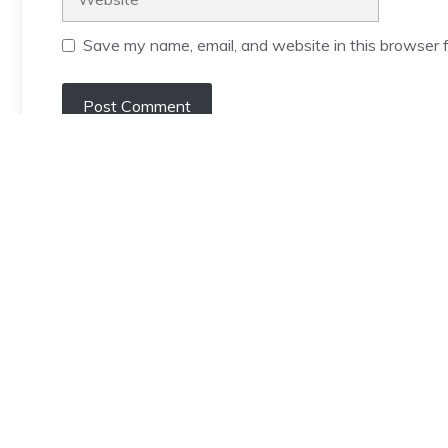
Save my name, email, and website in this browser f
NEWSROOM
Pellentesque faucibus arcu in ornare posuere. Morbi
non consequat urna. Interdum et malesuada fames
ac ante ipsum primis in faucibus. Nunc sed
malesuada tellus. In at nunc ac quam pharetra
lobortis mollis eget nulla.room