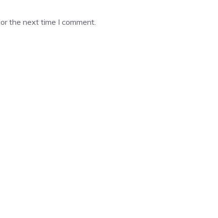
or the next time I comment.
CATEGORIES
Business
Community
Education
Entertainment
Lifestyle