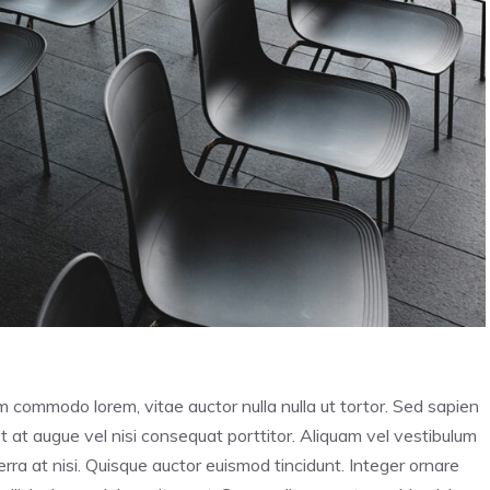
im commodo lorem, vitae auctor nulla nulla ut tortor. Sed sapien
Ut at augue vel nisi consequat porttitor. Aliquam vel vestibulum
iverra at nisi. Quisque auctor euismod tincidunt. Integer ornare