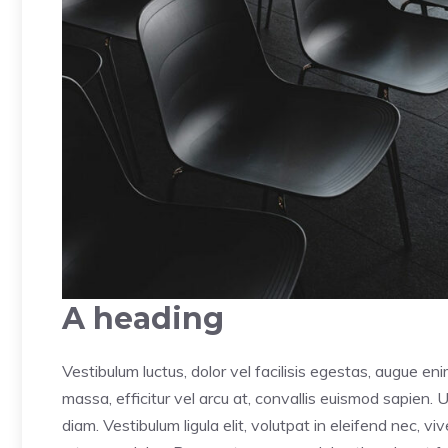
A heading
Vestibulum luctus, dolor vel facilisis egestas, augue en
massa, efficitur vel arcu at, convallis euismod sapien. 
diam. Vestibulum ligula elit, volutpat in eleifend nec, v