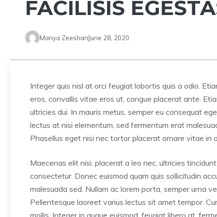
FACILISIS EGESTA
Mariya Zeeshan
June 28, 2020
Integer quis nisl at orci feugiat lobortis quis a odio. Et
eros, convallis vitae eros ut, congue placerat ante. E
ultricies dui. In mauris metus, semper eu consequat ege
lectus at nisi elementum, sed fermentum erat malesuada. 
Phasellus eget nisi nec tortor placerat ornare vitae in o
Maecenas elit nisi, placerat a leo nec, ultricies tincid
consectetur. Donec euismod quam quis sollicitudin accum
malesuada sed. Nullam ac lorem porta, semper urna vel,
Pellentesque laoreet varius lectus sit amet tempor. Cur
mollis. Integer in augue euismod, feugiat libero at, fe