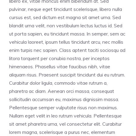
libero ex, vitae rhoncus enim bibendum at. Sed
pulvinar, neque eget tincidunt scelerisque, libero nulla
cursus est, sed dictum est magna sit amet urna. Sed
blandit urna velit, non vestibulum lectus luctus id. Sed
ut porta sapien, eu tincidunt massa. In semper, sem ac
vehicula laoreet, ipsum tellus tincidunt arcu, nec mollis
enim turpis nec sapien. Class aptent taciti sociosqu ad
litora torquent per conubia nostra, per inceptos
himenaeos. Phasellus vitae faucibus nibh, vitae
aliquam risus. Praesent suscipit tincidunt dui eu rutrum.
Curabitur dolor ligula, commodo vitae rutrum a,
pharetra ac diam. Aenean orci massa, consequat
sollicitudin accumsan eu, maximus dignissim massa.
Pellentesque semper vulputate risus non maximus.
Nullam eget velit in leo rutrum vehicula. Pellentesque
sit amet pharetra urna, vel consectetur elit. Curabitur
lorem magna, scelerisque a purus nec, elementum