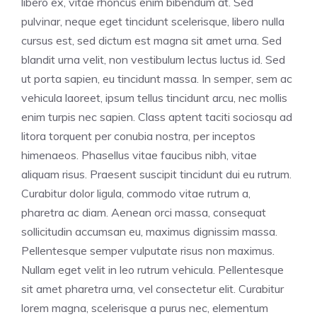
libero ex, vitae rhoncus enim bibendum at. Sed
pulvinar, neque eget tincidunt scelerisque, libero nulla
cursus est, sed dictum est magna sit amet urna. Sed
blandit urna velit, non vestibulum lectus luctus id. Sed
ut porta sapien, eu tincidunt massa. In semper, sem ac
vehicula laoreet, ipsum tellus tincidunt arcu, nec mollis
enim turpis nec sapien. Class aptent taciti sociosqu ad
litora torquent per conubia nostra, per inceptos
himenaeos. Phasellus vitae faucibus nibh, vitae
aliquam risus. Praesent suscipit tincidunt dui eu rutrum.
Curabitur dolor ligula, commodo vitae rutrum a,
pharetra ac diam. Aenean orci massa, consequat
sollicitudin accumsan eu, maximus dignissim massa.
Pellentesque semper vulputate risus non maximus.
Nullam eget velit in leo rutrum vehicula. Pellentesque
sit amet pharetra urna, vel consectetur elit. Curabitur
lorem magna, scelerisque a purus nec, elementum