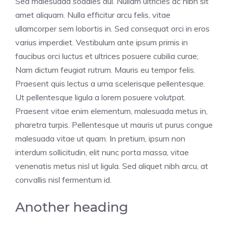
Sed malesuada sodales dui. Nullam ultricies ac nibh sit
amet aliquam. Nulla efficitur arcu felis, vitae
ullamcorper sem lobortis in. Sed consequat orci in eros
varius imperdiet. Vestibulum ante ipsum primis in
faucibus orci luctus et ultrices posuere cubilia curae;
Nam dictum feugiat rutrum. Mauris eu tempor felis.
Praesent quis lectus a urna scelerisque pellentesque.
Ut pellentesque ligula a lorem posuere volutpat.
Praesent vitae enim elementum, malesuada metus in,
pharetra turpis. Pellentesque ut mauris ut purus congue
malesuada vitae ut quam. In pretium, ipsum non
interdum sollicitudin, elit nunc porta massa, vitae
venenatis metus nisl ut ligula. Sed aliquet nibh arcu, at
convallis nisl fermentum id.
Another heading