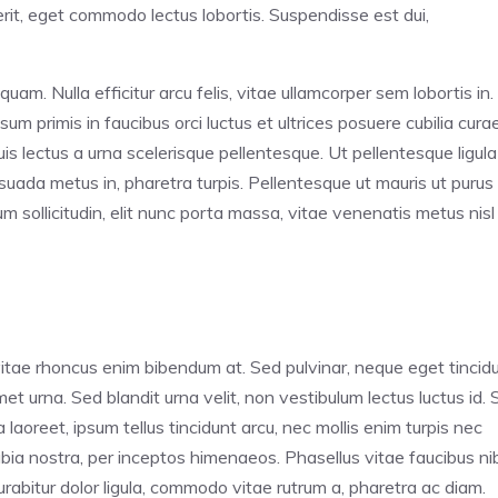
rit, eget commodo lectus lobortis. Suspendisse est dui,
uam. Nulla efficitur arcu felis, vitae ullamcorper sem lobortis in.
um primis in faucibus orci luctus et ultrices posuere cubilia curae
s lectus a urna scelerisque pellentesque. Ut pellentesque ligula
ada metus in, pharetra turpis. Pellentesque ut mauris ut purus
 sollicitudin, elit nunc porta massa, vitae venenatis metus nisl
vitae rhoncus enim bibendum at. Sed pulvinar, neque eget tincid
met urna. Sed blandit urna velit, non vestibulum lectus luctus id.
laoreet, ipsum tellus tincidunt arcu, nec mollis enim turpis nec
ubia nostra, per inceptos himenaeos. Phasellus vitae faucibus ni
Curabitur dolor ligula, commodo vitae rutrum a, pharetra ac diam.