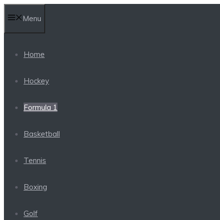
Skip
Menu
to
content
Home
Hockey
Formula 1
Basketball
Tennis
Boxing
Golf