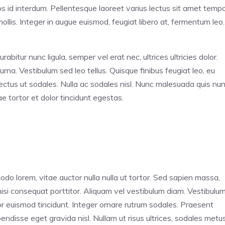
os id interdum. Pellentesque laoreet varius lectus sit amet tempo
ollis. Integer in augue euismod, feugiat libero at, fermentum leo.
urabitur nunc ligula, semper vel erat nec, ultrices ultricies dolor.
urna. Vestibulum sed leo tellus. Quisque finibus feugiat leo, eu
ectus ut sodales. Nulla ac sodales nisl. Nunc malesuada quis nu
e tortor et dolor tincidunt egestas.
odo lorem, vitae auctor nulla nulla ut tortor. Sed sapien massa,
 nisi consequat porttitor. Aliquam vel vestibulum diam. Vestibulu
uctor euismod tincidunt. Integer ornare rutrum sodales. Praesent
pendisse eget gravida nisl. Nullam ut risus ultrices, sodales metu