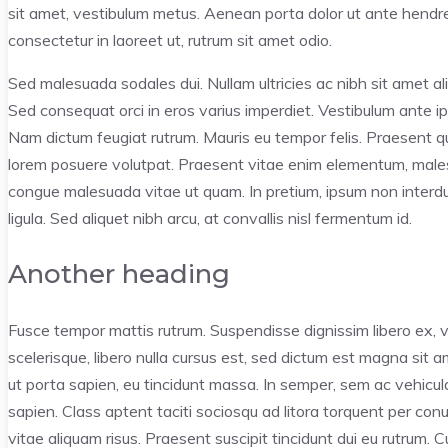
sit amet, vestibulum metus. Aenean porta dolor ut ante hendre
consectetur in laoreet ut, rutrum sit amet odio.
Sed malesuada sodales dui. Nullam ultricies ac nibh sit amet aliq
Sed consequat orci in eros varius imperdiet. Vestibulum ante ips
Nam dictum feugiat rutrum. Mauris eu tempor felis. Praesent qui
lorem posuere volutpat. Praesent vitae enim elementum, malesu
congue malesuada vitae ut quam. In pretium, ipsum non interdum
ligula. Sed aliquet nibh arcu, at convallis nisl fermentum id.
Another heading
Fusce tempor mattis rutrum. Suspendisse dignissim libero ex, 
scelerisque, libero nulla cursus est, sed dictum est magna sit a
ut porta sapien, eu tincidunt massa. In semper, sem ac vehicula 
sapien. Class aptent taciti sociosqu ad litora torquent per con
vitae aliquam risus. Praesent suscipit tincidunt dui eu rutrum. 