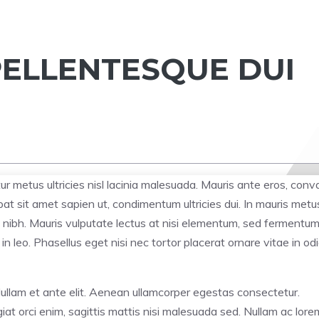
PELLENTESQUE DUI
itur metus ultricies nisl lacinia malesuada. Mauris ante eros, conva
at sit amet sapien ut, condimentum ultricies dui. In mauris metu
 nibh. Mauris vulputate lectus at nisi elementum, sed fermentu
in leo. Phasellus eget nisi nec tortor placerat ornare vitae in odi
. Nullam et ante elit. Aenean ullamcorper egestas consectetur.
at orci enim, sagittis mattis nisi malesuada sed. Nullam ac lore