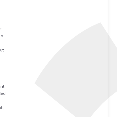
;
 a
 ut
unt
 Sed
bh,