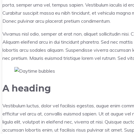
porta, semper urna vel, tempus sapien. Vestibulum iaculis id er
Curabitur suscipit massa eu nibh tincidunt, et vehicula magna m
Donec pulvinar arcu placerat pretium condimentum.
Vivamus nisl odio, semper at erat non, aliquet sollicitudin nisi. C
Aliquam eleifend arcu in dui tincidunt pharetra. Sed nec mattis 
lobortis arcu sodales aliquam. Suspendisse viverra accumsan l
nec pretium. Mauris euismod tristique lorem vel rutrum. Sed vita
A heading
Vestibulum luctus, dolor vel facilisis egestas, augue enim comm
efficitur vel arcu at, convallis euismod sapien. Ut at augue vel
ligula elit, volutpat in eleifend nec, viverra at nisi. Quisque a
accumsan lobortis enim, ut facilisis risus pulvinar sit amet. Sus